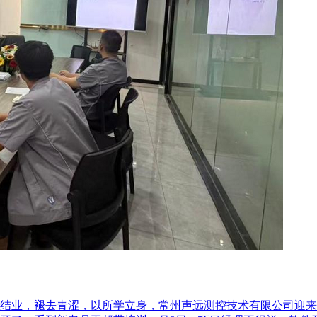
结业，褪去青涩，以所学立身，常州声远测控技术有限公司迎来