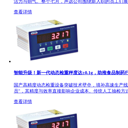
活力与朝气。整个七月，声远公司围绕新入职的员工们展
查看详情
智能升级！新一代动态检重秤度达±0.1g，助推食品制药
国产高精度动态检重设备突破技术壁垒，填补高速生产线
员"，其精度与效率直接影响企业成本。传统人工抽检方
查看详情