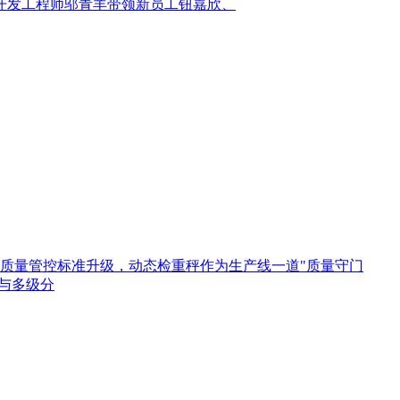
开发工程师邬青羊带领新员工钮嘉欣、
》质量管控标准升级，动态检重秤作为生产线一道"质量守门
与多级分