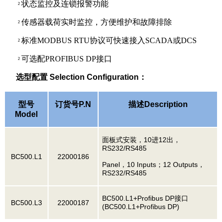
状态监控及连锁报警功能
²
传感器载荷实时监控，方便维护和故障排除
²
标准MODBUS RTU协议可快速接入SCADA或DCS
²
可选配PROFIBUS DP接口
²
选型配置
Selection Configuration
：
型号
订货号
P.N
描述
Description
Model
10
12
面板式安装，
进
出，
RS232/RS485
BC500.L1
22000186
Pane
l
10 Inputs
12 Outputs
，
；
，
RS232/RS485
BC500.L1+Profibus DP
接口
BC500.L3
22000187
(BC500.L1+Profibus DP)