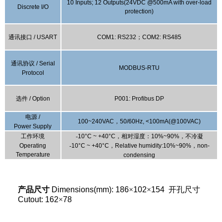
10
I
nputs; 12
O
utputs(24VDC @500mA with over-load
Discrete I/O
protection)
通讯接口
/
USART
COM1:
RS232
；
COM2
:
RS485
通讯协议
/
Serial
MODBUS-RTU
Protocol
选件
/ Option
P001: Profibus DP
电源
/
100~240VAC
，
50/60Hz, <100mA(@100VAC)
Power
Supply
工作环境
-
10°C ~ +40°C
，相对湿度：
10%~90%
，不冷凝
Operating
-
10°C ~ +40°C
，
Relative humidity:10%~90%
，
non-
T
emperature
condensing
产品尺寸
Dimensions(mm)
: 186
×
102
×
154
开孔尺寸
Cutout: 162
×
78