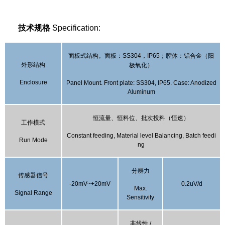
技术规格
Specification:
面板式结构。面板：
SS304
，
IP65
；腔体：铝合金（阳
外形结构
极氧化）
Enclosure
Panel Mount. Front plate: SS304, IP65. Case: Anodized
Aluminum
恒流量
、
恒料位
、
批次投料（恒速）
工作模式
Constant feeding
,
Material level Balancing, Batch feedi
Run
Mode
ng
分辨
力
传感器信号
-20mV~+20mV
0.2uV/d
M
ax
.
Signal Range
Sensitivity
非线性
/