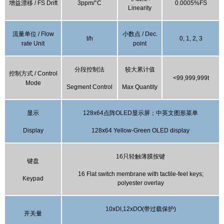
增益漂移
/
FS Drift
3
ppm/
°C
0.00
05
%FS
Linearity
流量单位
/ Flow
小数点
/ Dec.
t/h
0, 1, 2, 3
rate Unit
point
分段控制法
较大累计值
控制方式
/ Control
<99,999,999t
Mode
Segment Control
Max Quantity
显示
128x64
点阵
OLED
显示屏；中英文图形菜单
Display
128x64 Yellow-Green OLED display
16
只轻触薄膜按键
键盘
16
Flat switch membrane with tactile-feel keys;
Keypad
polyester overlay
10xDI,12xDO(
带过载保护
)
开关量